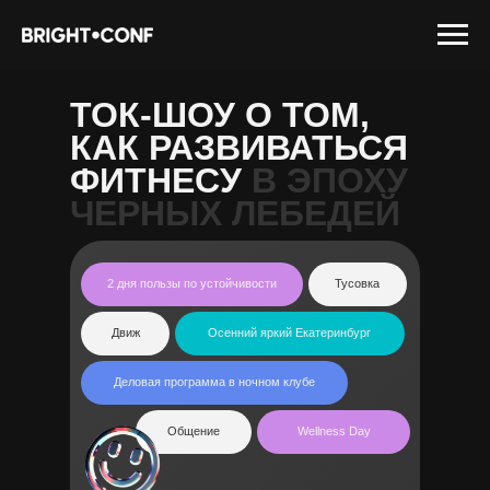
ТОК-ШОУ О ТОМ,
КАК РАЗВИВАТЬСЯ
ФИТНЕСУ
В ЭПОХУ
ЧЕРНЫХ ЛЕБЕДЕЙ
2 дня пользы по устойчивости
Тусовка
Движ
Осенний яркий Екатеринбург
Деловая программа в ночном клубе
Общение
Wellness Day