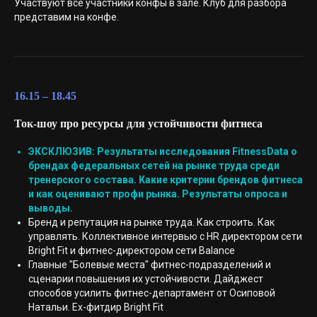
Участвуют все участники конфы в зале. Клуб для разбора
представим на конфе.
16.15 – 18.45
Ток-шоу про ресурсы для устойчивости фитнеса
ЭКСКЛЮЗИВ: Результаты исследования FitnessData о
брендах федеральных сетей на рынке труда среди
тренерского состава. Какие критерии брендов фитнеса
и как оценивают профи рынка. Результаты опроса и
выводы.
Бренд и репутация на рынке труда. Как строить. Как
управлять. Коллективное интервью c HR директором сети
Bright Fit и фитнес-директором сети Balance
Главные "Болевые места" фитнес-подразделений и
сценарии повышения их устойчивости. Дайджест
способов усилить фитнес-департамент от Осиповой
Натальи. Ex-фитдир Bright Fit