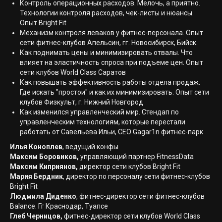
Контроль операционных расходов. Мелочь, а приятно.
Технологии контроля расходов, чек-листы и нюансы.
Опыт Bright Fit
Механизм контроля леваков у фитнес-персонала. Опыт
сети фитнес-клубов Апельсин, гг. Новосибирск, Бийск.
Как поднимать цены и минимизировать отвалы. Что
влияет на эластичность спроса при подъеме цен. Опыт
сети клубов World Class Саратов
Как повышать эффективность работы отдела продаж.
Где искать "простои" и как их минимизировать. Опыт сети
клубов Физкульт, г. Нижний Новгород
Как изменился управленческий мир. Стендап по
управленческим технологиям, которые перестали
работать от Савельева Ильи, CEO Gagar1n фитнес-парк
Илья Коноплев
, ведущий конфы
Максим Боровиков,
управляющий партнер FitnessData
Максим Киприянов,
директор сети клубов Bright Fit
Мария Бердник
, директор по персоналу сети фитнес-клубов
Bright Fit
Людмила Диденко
, фитнес-директор сети фитнес-клубов
Balance. Гг Краснодар, Туапсе
Глеб Черницов,
фитнес-директор сети клубов World Class