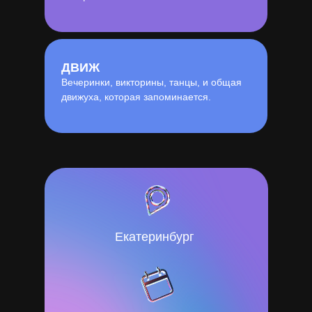
ДВИЖ
Вечеринки, викторины, танцы, и общая
движуха, которая запоминается.
Екатеринбург