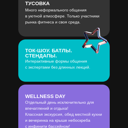
ТУСОВКА
Много неформального общения
в уютной атмосфере. Только участники
рынка фитнеса и своя среда.
ТОК-ШОУ. БАТЛЫ.
СТЕНДАПЫ.
Интерактивные формы общения
с экспертами без длинных лекций.
WELLNESS DAY
Отдельный день исключительно для
впечатлений и отдыха!
Классная экскурсия, обед местной кухни
и вечеринка на крыше небоскреба
с инфинити бассейном!